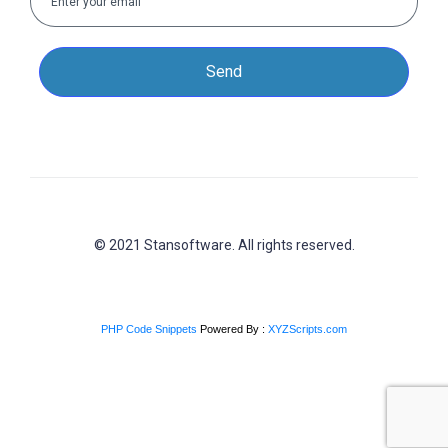
Send
© 2021 Stansoftware. All rights reserved.
PHP Code Snippets
Powered By :
XYZScripts.com