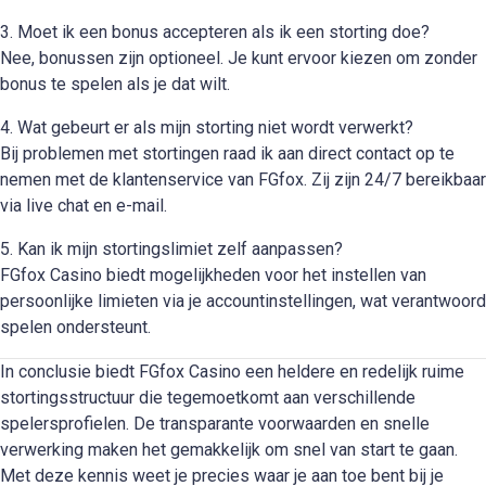
3. Moet ik een bonus accepteren als ik een storting doe?
Nee, bonussen zijn optioneel. Je kunt ervoor kiezen om zonder
bonus te spelen als je dat wilt.
4. Wat gebeurt er als mijn storting niet wordt verwerkt?
Bij problemen met stortingen raad ik aan direct contact op te
nemen met de klantenservice van FGfox. Zij zijn 24/7 bereikbaar
via live chat en e-mail.
5. Kan ik mijn stortingslimiet zelf aanpassen?
FGfox Casino biedt mogelijkheden voor het instellen van
persoonlijke limieten via je accountinstellingen, wat verantwoord
spelen ondersteunt.
In conclusie biedt FGfox Casino een heldere en redelijk ruime
stortingsstructuur die tegemoetkomt aan verschillende
spelersprofielen. De transparante voorwaarden en snelle
verwerking maken het gemakkelijk om snel van start te gaan.
Met deze kennis weet je precies waar je aan toe bent bij je