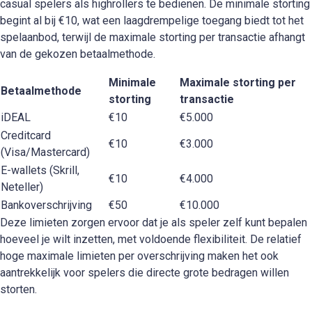
casual spelers als highrollers te bedienen. De minimale storting
begint al bij €10, wat een laagdrempelige toegang biedt tot het
spelaanbod, terwijl de maximale storting per transactie afhangt
van de gekozen betaalmethode.
Minimale
Maximale storting per
Betaalmethode
storting
transactie
iDEAL
€10
€5.000
Creditcard
€10
€3.000
(Visa/Mastercard)
E-wallets (Skrill,
€10
€4.000
Neteller)
Bankoverschrijving
€50
€10.000
Deze limieten zorgen ervoor dat je als speler zelf kunt bepalen
hoeveel je wilt inzetten, met voldoende flexibiliteit. De relatief
hoge maximale limieten per overschrijving maken het ook
aantrekkelijk voor spelers die directe grote bedragen willen
storten.