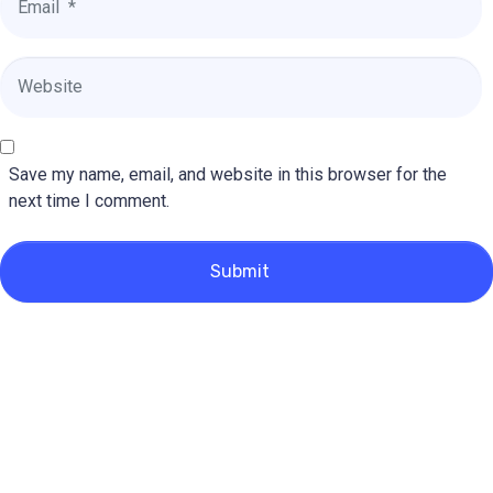
*
Website
Save my name, email, and website in this browser for the
next time I comment.
Submit