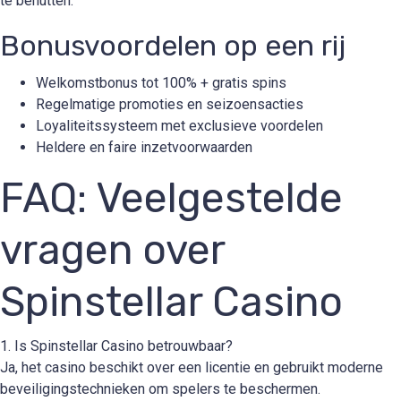
te benutten.
Bonusvoordelen op een rij
Welkomstbonus tot 100% + gratis spins
Regelmatige promoties en seizoensacties
Loyaliteitssysteem met exclusieve voordelen
Heldere en faire inzetvoorwaarden
FAQ: Veelgestelde
vragen over
Spinstellar Casino
1. Is Spinstellar Casino betrouwbaar?
Ja, het casino beschikt over een licentie en gebruikt moderne
beveiligingstechnieken om spelers te beschermen.