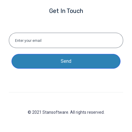
Get In Touch
Send
© 2021 Stansoftware. All rights reserved.