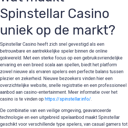
Spinstellar Casino
uniek op de markt?
Spinstellar Casino heeft zich snel gevestigd als een
betrouwbare en aantrekkelijke speler binnen de online
gokwereld. Met een sterke focus op een gebruiksvriendelijke
ervaring en een breed scala aan spellen, biedt het platform
zowel nieuwe als ervaren spelers een perfecte balans tussen
plezier en zekerheid. Nieuwe bezoekers vinden hier een
overzichtelijke website, snelle registratie en een professioneel
aanbod aan casino-entertainment. Meer informatie over het
casino is te vinden op
https://spinstellar.info/
.
De combinatie van een veilige omgeving, geavanceerde
technologie en een uitgebreid spelaanbod maakt Spinstellar
geschikt voor verschillende type spelers, van casual gamers tot