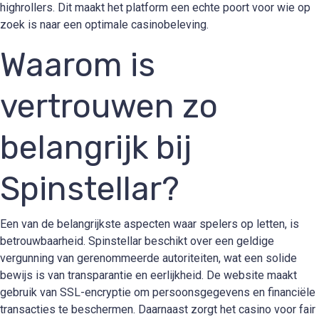
highrollers. Dit maakt het platform een echte poort voor wie op
zoek is naar een optimale casinobeleving.
Waarom is
vertrouwen zo
belangrijk bij
Spinstellar?
Een van de belangrijkste aspecten waar spelers op letten, is
betrouwbaarheid. Spinstellar beschikt over een geldige
vergunning van gerenommeerde autoriteiten, wat een solide
bewijs is van transparantie en eerlijkheid. De website maakt
gebruik van SSL-encryptie om persoonsgegevens en financiële
transacties te beschermen. Daarnaast zorgt het casino voor fair