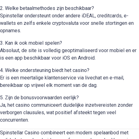
2. Welke betaalmethodes zijn beschikbaar?
Spinstellar ondersteunt onder andere iDEAL, creditcards, e-
wallets en zelfs enkele cryptovaluta voor snelle stortingen en
opnames.
3. Kan ik ook mobiel spelen?
Absoluut, de site is volledig geoptimaliseerd voor mobiel en er
is een app beschikbaar voor iOS en Android.
4. Welke ondersteuning biedt het casino?
Er is een meertalige klantenservice via livechat en e-mail,
bereikbaar op vrijwel elk moment van de dag.
5. Zijn de bonusvoorwaarden eerlijk?
Ja, het casino communiceert duidelijke inzetvereisten zonder
verborgen clausules, wat positief afsteekt tegen veel
concurrenten.
Spinstellar Casino combineert een modern spelaanbod met