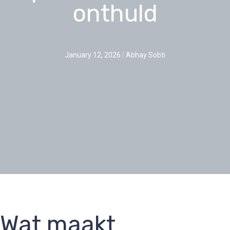
onthuld
January 12, 2026
Abhay Sobti
Wat maakt