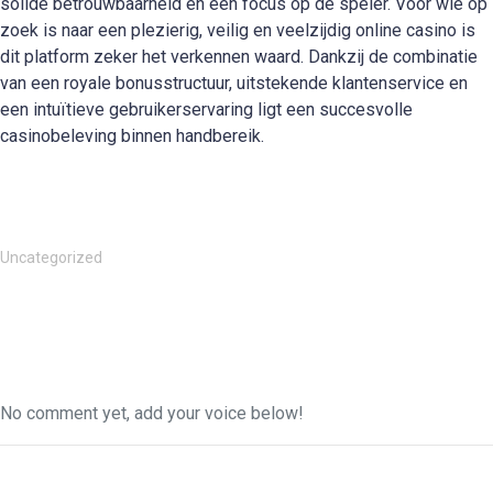
solide betrouwbaarheid en een focus op de speler. Voor wie op
zoek is naar een plezierig, veilig en veelzijdig online casino is
dit platform zeker het verkennen waard. Dankzij de combinatie
van een royale bonusstructuur, uitstekende klantenservice en
een intuïtieve gebruikerservaring ligt een succesvolle
casinobeleving binnen handbereik.
Uncategorized
No comment yet, add your voice below!