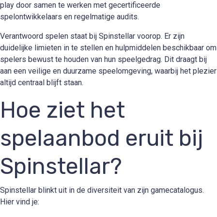
play door samen te werken met gecertificeerde
spelontwikkelaars en regelmatige audits.
Verantwoord spelen staat bij Spinstellar voorop. Er zijn
duidelijke limieten in te stellen en hulpmiddelen beschikbaar om
spelers bewust te houden van hun speelgedrag. Dit draagt bij
aan een veilige en duurzame speelomgeving, waarbij het plezier
altijd centraal blijft staan.
Hoe ziet het
spelaanbod eruit bij
Spinstellar?
Spinstellar blinkt uit in de diversiteit van zijn gamecatalogus.
Hier vind je: