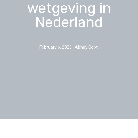
wetgeving in
Nederland
February 6, 2026
Abhay Sobti