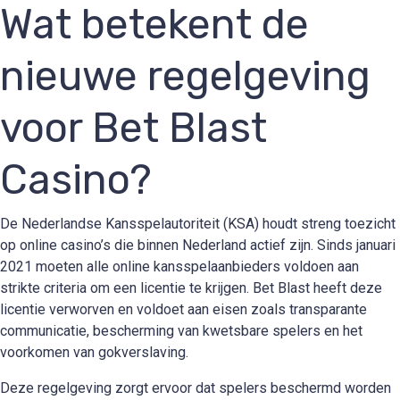
Wat betekent de
nieuwe regelgeving
voor Bet Blast
Casino?
De Nederlandse Kansspelautoriteit (KSA) houdt streng toezicht
op online casino’s die binnen Nederland actief zijn. Sinds januari
2021 moeten alle online kansspelaanbieders voldoen aan
strikte criteria om een licentie te krijgen. Bet Blast heeft deze
licentie verworven en voldoet aan eisen zoals transparante
communicatie, bescherming van kwetsbare spelers en het
voorkomen van gokverslaving.
Deze regelgeving zorgt ervoor dat spelers beschermd worden