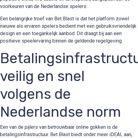
voorkeuren van de Nederlandse spelers.
Een belangrijke troef van Bet Blast is dat het platform zowel
nieuwe als ervaren spelers bedient met een gebruiksvriendelijk
design en een toegankelijk aanbod. Dit draagt bij aan een
positieve speelervaring binnen de geldende regelgeving.
Betalingsinfrastruct
veilig en snel
volgens de
Nederlandse norm
Een van de pijlers van betrouwbaar online gokken is de
betalingsinfrastructuur. Bet Blast biedt onder meer iDEAL aan,