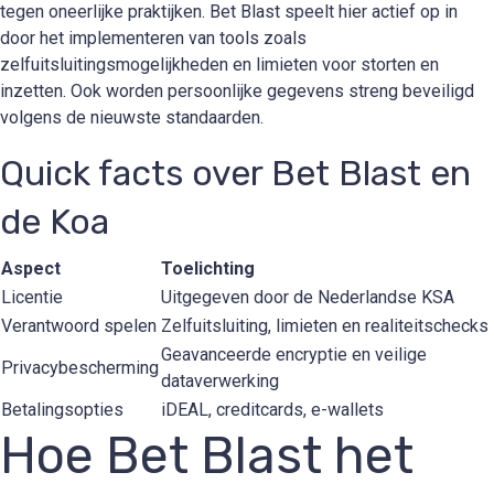
tegen oneerlijke praktijken. Bet Blast speelt hier actief op in
door het implementeren van tools zoals
zelfuitsluitingsmogelijkheden en limieten voor storten en
inzetten. Ook worden persoonlijke gegevens streng beveiligd
volgens de nieuwste standaarden.
Quick facts over Bet Blast en
de Koa
Aspect
Toelichting
Licentie
Uitgegeven door de Nederlandse KSA
Verantwoord spelen
Zelfuitsluiting, limieten en realiteitschecks
Geavanceerde encryptie en veilige
Privacybescherming
dataverwerking
Betalingsopties
iDEAL, creditcards, e-wallets
Hoe Bet Blast het