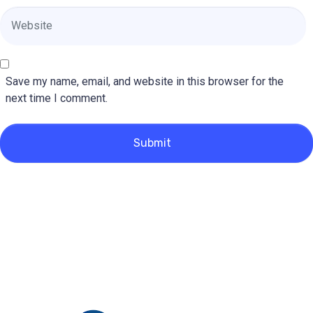
Website
Save my name, email, and website in this browser for the
next time I comment.
Submit