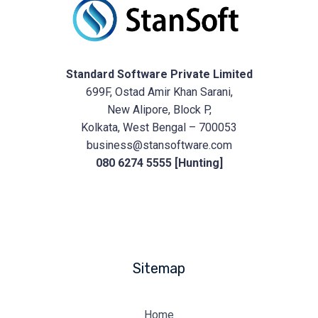
Standard Software Private Limited
699F, Ostad Amir Khan Sarani,
New Alipore, Block P,
Kolkata, West Bengal – 700053
business@stansoftware.com
080 6274 5555 [Hunting]
Sitemap
Home