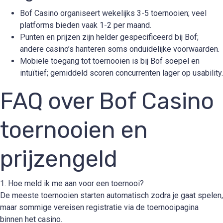
Bof Casino organiseert wekelijks 3-5 toernooien; veel
platforms bieden vaak 1-2 per maand.
Punten en prijzen zijn helder gespecificeerd bij Bof;
andere casino’s hanteren soms onduidelijke voorwaarden.
Mobiele toegang tot toernooien is bij Bof soepel en
intuïtief; gemiddeld scoren concurrenten lager op usability.
FAQ over Bof Casino
toernooien en
prijzengeld
1. Hoe meld ik me aan voor een toernooi?
De meeste toernooien starten automatisch zodra je gaat spelen,
maar sommige vereisen registratie via de toernooipagina
binnen het casino.