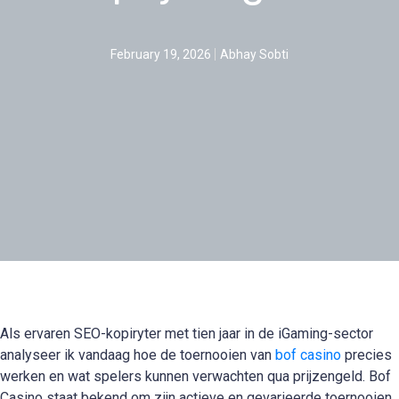
February 19, 2026
Abhay Sobti
Als ervaren SEO-kopiryter met tien jaar in de iGaming-sector
analyseer ik vandaag hoe de toernooien van
bof casino
precies
werken en wat spelers kunnen verwachten qua prijzengeld. Bof
Casino staat bekend om zijn actieve en gevarieerde toernooien