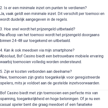
2. Is er een minimale inzet om punten te verdienen?
Ja, vaak geldt een minimale inzet. Dit verschilt per toernooi en
wordt duidelijk aangegeven in de regels.
3. Hoe snel wordt het prijzengeld uitbetaald?
Na afloop van het toernooi wordt het prijzengeld doorgaans
binnen 24-48 uur toegekend en uitbetaald.
4. Kan ik ook meedoen via mijn smartphone?
Absoluut, Bof Casino biedt een betrouwbare mobiele ervaring
waarbij toernooien volledig worden ondersteund.
5. Zijn er kosten verbonden aan deelname?
Nee, toernooien zijn gratis toegankelijk voor geregistreerde
spelers, mits je voldoet aan de gestelde inzetvoorwaarden.
Bof Casino biedt met zijn toernooien een perfecte mix van
spanning, toegankelijkheid en hoge beloningen. Of je nu een
casual speler bent die graag meedoet of een fanatieke