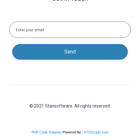
Send
© 2021 Stansoftware. All rights reserved.
PHP Code Snippets
Powered By :
XYZScripts.com