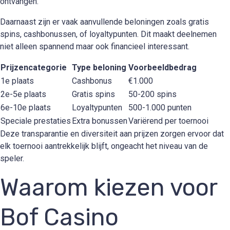
ontvangen.
Daarnaast zijn er vaak aanvullende beloningen zoals gratis
spins, cashbonussen, of loyaltypunten. Dit maakt deelnemen
niet alleen spannend maar ook financieel interessant.
Prijzencategorie
Type beloning
Voorbeeldbedrag
1e plaats
Cashbonus
€1.000
2e-5e plaats
Gratis spins
50-200 spins
6e-10e plaats
Loyaltypunten
500-1.000 punten
Speciale prestaties
Extra bonussen
Variërend per toernooi
Deze transparantie en diversiteit aan prijzen zorgen ervoor dat
elk toernooi aantrekkelijk blijft, ongeacht het niveau van de
speler.
Waarom kiezen voor
Bof Casino