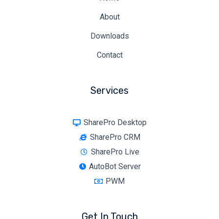
About
Downloads
Contact
Services
SharePro Desktop
SharePro CRM
SharePro Live
AutoBot Server
PWM
Get In Touch