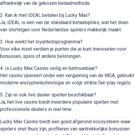
afhankelijk van de gekozen betaalmethode.
2. Kan ik met iDEAL betalen bij Lucky Max?
Ja, iDEAL is een van de standaard betaalopties, wat het doen
van stortingen voor Nederlandse spelers makkelijk maakt.
3. Hoe werkt het loyaliteitsprogramma?
Voor elke inzet verdien je punten die je kunt inwisselen voor
bonussen, spins of andere beloningen.
4. Is Lucky Max Casino veilig en betrouwbaar?
Het casino opereert onder een vergunning van de MGA, gebruikt
moderne encryptietechnologie en volgt strikte fair-play regels.
5. Zijn er ook live dealer spellen beschikbaar?
Ja, het live casino biedt meerdere populaire spellen met
professionele dealers in real time.
Lucky Max Casino biedt een goed afgerond ecosysteem waar
spelers snel thuis zijn, profiteren van aantrekkelijke bonussen