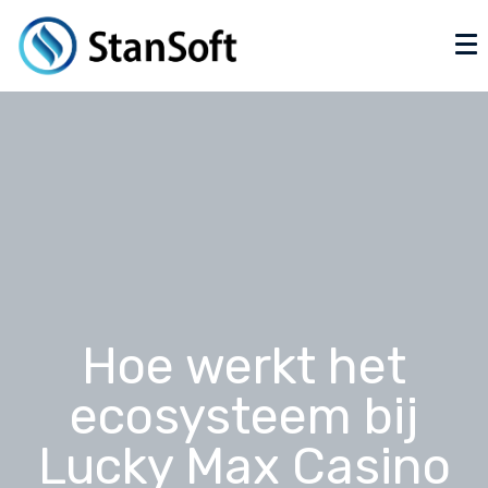
Hoe werkt het
ecosysteem bij
Lucky Max Casino