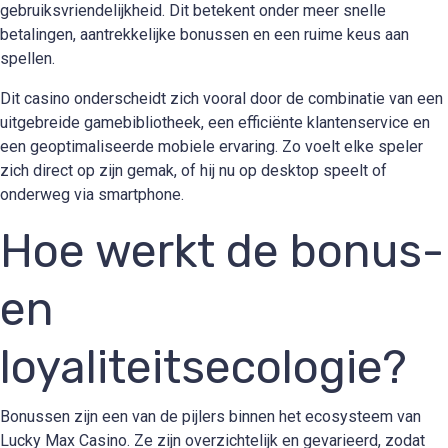
gebruiksvriendelijkheid. Dit betekent onder meer snelle
betalingen, aantrekkelijke bonussen en een ruime keus aan
spellen.
Dit casino onderscheidt zich vooral door de combinatie van een
uitgebreide gamebibliotheek, een efficiënte klantenservice en
een geoptimaliseerde mobiele ervaring. Zo voelt elke speler
zich direct op zijn gemak, of hij nu op desktop speelt of
onderweg via smartphone.
Hoe werkt de bonus-
en
loyaliteitsecologie?
Bonussen zijn een van de pijlers binnen het ecosysteem van
Lucky Max Casino. Ze zijn overzichtelijk en gevarieerd, zodat