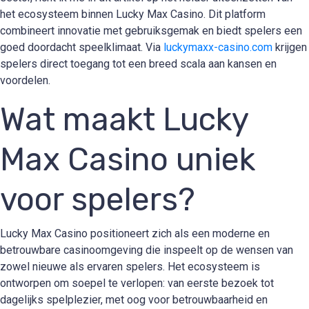
het ecosysteem binnen Lucky Max Casino. Dit platform
combineert innovatie met gebruiksgemak en biedt spelers een
goed doordacht speelklimaat. Via
luckymaxx-casino.com
krijgen
spelers direct toegang tot een breed scala aan kansen en
voordelen.
Wat maakt Lucky
Max Casino uniek
voor spelers?
Lucky Max Casino positioneert zich als een moderne en
betrouwbare casinoomgeving die inspeelt op de wensen van
zowel nieuwe als ervaren spelers. Het ecosysteem is
ontworpen om soepel te verlopen: van eerste bezoek tot
dagelijks spelplezier, met oog voor betrouwbaarheid en