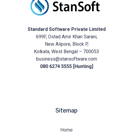
Standard Software Private Limited
699F, Ostad Amir Khan Sarani,
New Alipore, Block P,
Kolkata, West Bengal – 700053
business@stansoftware.com
080 6274 5555 [Hunting]
Sitemap
Home