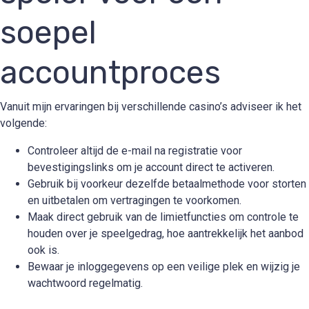
soepel
accountproces
Vanuit mijn ervaringen bij verschillende casino’s adviseer ik het
volgende:
Controleer altijd de e-mail na registratie voor
bevestigingslinks om je account direct te activeren.
Gebruik bij voorkeur dezelfde betaalmethode voor storten
en uitbetalen om vertragingen te voorkomen.
Maak direct gebruik van de limietfuncties om controle te
houden over je speelgedrag, hoe aantrekkelijk het aanbod
ook is.
Bewaar je inloggegevens op een veilige plek en wijzig je
wachtwoord regelmatig.