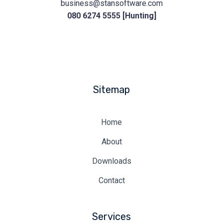
business@stansoftware.com
080 6274 5555 [Hunting]
Sitemap
Home
About
Downloads
Contact
Services