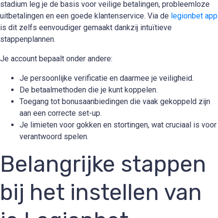
stadium leg je de basis voor veilige betalingen, probleemloze
uitbetalingen en een goede klantenservice. Via de
legionbet app
is dit zelfs eenvoudiger gemaakt dankzij intuïtieve
stappenplannen.
Je account bepaalt onder andere:
Je persoonlijke verificatie en daarmee je veiligheid.
De betaalmethoden die je kunt koppelen.
Toegang tot bonusaanbiedingen die vaak gekoppeld zijn
aan een correcte set-up.
Je limieten voor gokken en stortingen, wat cruciaal is voor
verantwoord spelen.
Belangrijke stappen
bij het instellen van