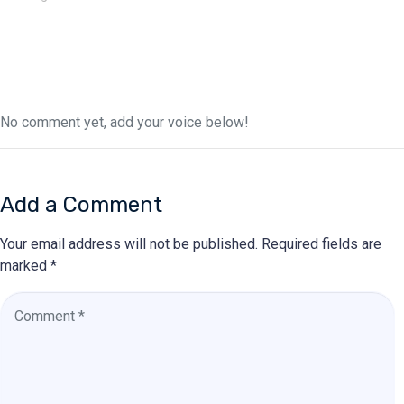
No comment yet, add your voice below!
Add a Comment
Your email address will not be published.
Required fields are
marked
*
Comment
*