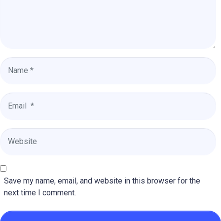
Name
*
Email
*
Website
Save my name, email, and website in this browser for the
next time I comment.