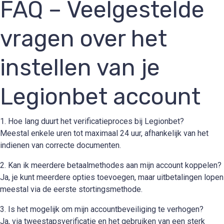
FAQ – Veelgestelde
vragen over het
instellen van je
Legionbet account
1. Hoe lang duurt het verificatieproces bij Legionbet?
Meestal enkele uren tot maximaal 24 uur, afhankelijk van het
indienen van correcte documenten.
2. Kan ik meerdere betaalmethodes aan mijn account koppelen?
Ja, je kunt meerdere opties toevoegen, maar uitbetalingen lopen
meestal via de eerste stortingsmethode.
3. Is het mogelijk om mijn accountbeveiliging te verhogen?
Ja, via tweestapsverificatie en het gebruiken van een sterk