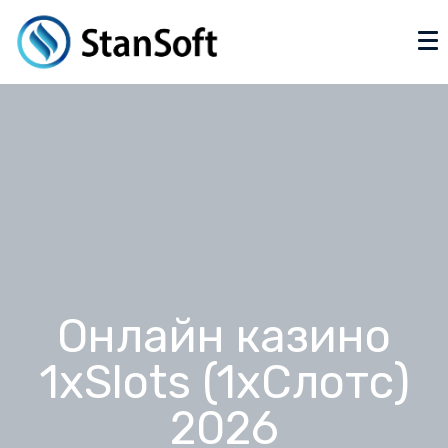
Онлайн казино
1xSlots (1хСлотс)
2026