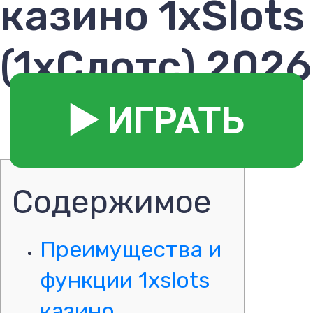
казино 1xSlots
(1хСлотс) 2026
▶️ ИГРАТЬ
Содержимое
Преимущества и
функции 1xslots
казино