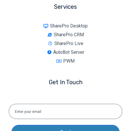
Services
SharePro Desktop
SharePro CRM
SharePro Live
AutoBot Server
PWM
Get In Touch