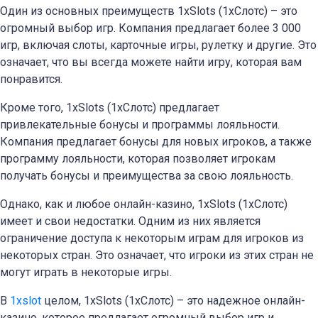
Один из основных преимуществ 1xSlots (1хСлотс) – это
огромный выбор игр. Компания предлагает более 3 000
игр, включая слоты, карточные игры, рулетку и другие. Это
означает, что вы всегда можете найти игру, которая вам
понравится.
Кроме того, 1xSlots (1хСлотс) предлагает
привлекательные бонусы и программы лояльности.
Компания предлагает бонусы для новых игроков, а также
программу лояльности, которая позволяет игрокам
получать бонусы и преимущества за свою лояльность.
Однако, как и любое онлайн-казино, 1xSlots (1хСлотс)
имеет и свои недостатки. Одним из них является
ограничение доступа к некоторым играм для игроков из
некоторых стран. Это означает, что игроки из этих стран не
могут играть в некоторые игры.
В
1xslot
целом, 1xSlots (1хСлотс) – это надежное онлайн-
казино, которое предлагает огромный выбор игр и