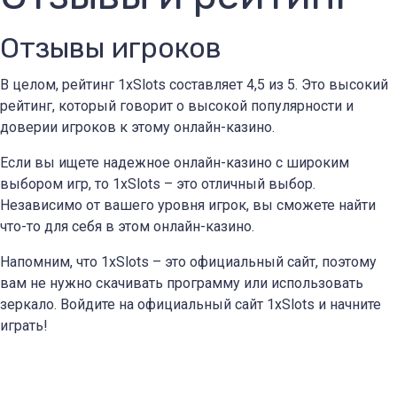
Отзывы игроков
В целом, рейтинг 1xSlots составляет 4,5 из 5. Это высокий
рейтинг, который говорит о высокой популярности и
доверии игроков к этому онлайн-казино.
Если вы ищете надежное онлайн-казино с широким
выбором игр, то 1xSlots – это отличный выбор.
Независимо от вашего уровня игрок, вы сможете найти
что-то для себя в этом онлайн-казино.
Напомним, что 1xSlots – это официальный сайт, поэтому
вам не нужно скачивать программу или использовать
зеркало. Войдите на официальный сайт 1xSlots и начните
играть!