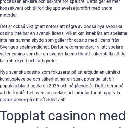
processen enklare och säkrare för spelare. Detta ger en mer
konsekvent och tillförlitlig upplevelse jämfört med andra
metoder.
Det är också viktigt att notera att några av dessa nya svenska
casino inte har en svensk licens, vilket kan innebära att spelarna
inte har samma skydd som gäller för casino med licens från
Sveriges spelmyndighet. Därför rekommenderar vi att spelare
väljer casino som har en svensk licens för att säkerställa att de
har rätt skydd och rättigheter.
Nya svenska casino som fokuserar på att erbjuda en utmärkt
kundupplevelse och säkerhet har en stark potential att bli
populära bland spelare i 2025 och pågående år. Detta beror på
att de förstår behoven av spelare och arbetar för att uppfylla
dessa behov på ett effektivt sätt.
Topplat casinon med