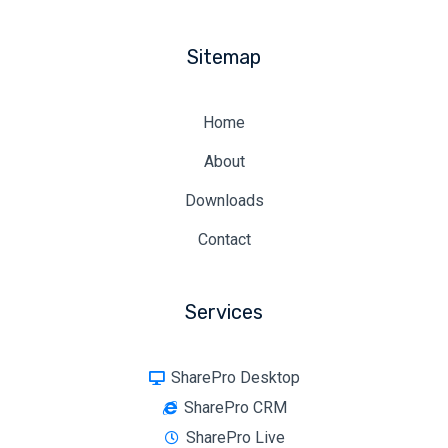
Sitemap
Home
About
Downloads
Contact
Services
SharePro Desktop
SharePro CRM
SharePro Live