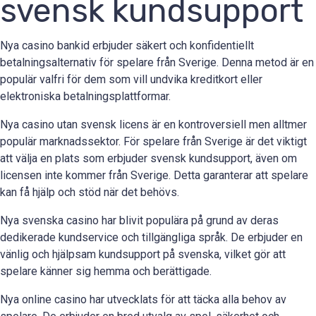
svensk kundsupport
Nya casino bankid erbjuder säkert och konfidentiellt
betalningsalternativ för spelare från Sverige. Denna metod är en
populär valfri för dem som vill undvika kreditkort eller
elektroniska betalningsplattformar.
Nya casino utan svensk licens är en kontroversiell men alltmer
populär marknadssektor. För spelare från Sverige är det viktigt
att välja en plats som erbjuder svensk kundsupport, även om
licensen inte kommer från Sverige. Detta garanterar att spelare
kan få hjälp och stöd när det behövs.
Nya svenska casino har blivit populära på grund av deras
dedikerade kundservice och tillgängliga språk. De erbjuder en
vänlig och hjälpsam kundsupport på svenska, vilket gör att
spelare känner sig hemma och berättigade.
Nya online casino har utvecklats för att täcka alla behov av