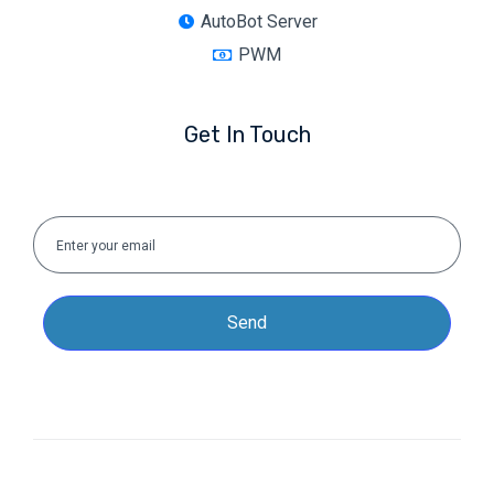
AutoBot Server
PWM
Get In Touch
Send