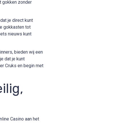
et gokken zonder
at je direct kunt
ke gokkasten tot
iets nieuws kunt
nners, bieden wij een
e dat je kunt
der Cruks en begin met
lig,
nline Casino aan het