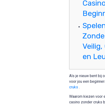
Casino
Begin
Spele
Zonder
Veilig
en Le
Als je nieuw bent bij 
voor jou een beginner
cruks
.
Waarom kiezen voor ee
casino zonder cruks b