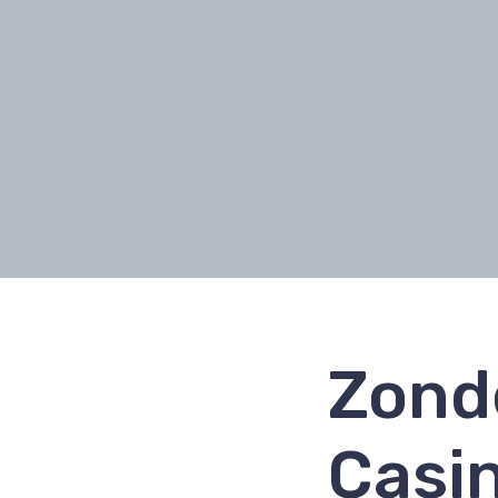
Zond
Casi