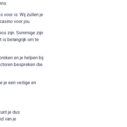
ens.
voor is. Wij zullen je
casino voor jou.
nos zijn. Sommige zijn
 is belangrijk om te
reken en je helpen bij
factoren bespreken die
e je een veilige en
unt je dus
d van je