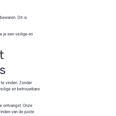
bewaren. Dit is
e je een veilige en
t
s
 te vinden. Zonder
veilige en betrouwbare
ke ontvangst. Onze
vinden van de juiste