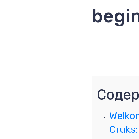
begi
Соде
Welkom
Cruks: