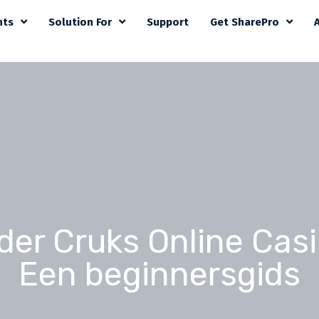
nts
Solution For
Support
Get SharePro
der Cruks Online Casi
Een beginnersgids