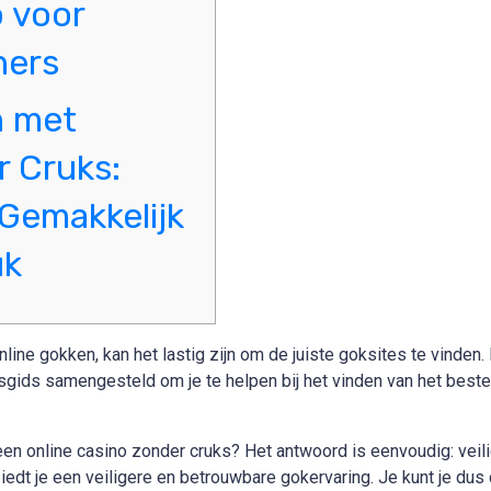
 voor
ners
n met
 Cruks:
, Gemakkelijk
uk
online gokken, kan het lastig zijn om de juiste goksites te vind
sgids samengesteld om je te helpen bij het vinden van het beste
n online casino zonder cruks? Het antwoord is eenvoudig: veili
iedt je een veiligere en betrouwbare gokervaring. Je kunt je dus