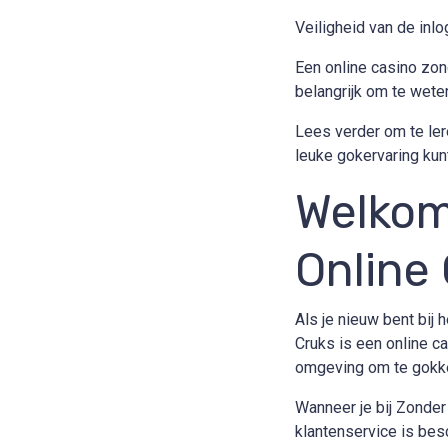
Veiligheid van de in
Een online casino zon
belangrijk om te weten
Lees verder om te ler
leuke gokervaring kun
Welkom
Online
Als je nieuw bent bij 
Cruks is een online c
omgeving om te gokke
Wanneer je bij Zonder
klantenservice is besc